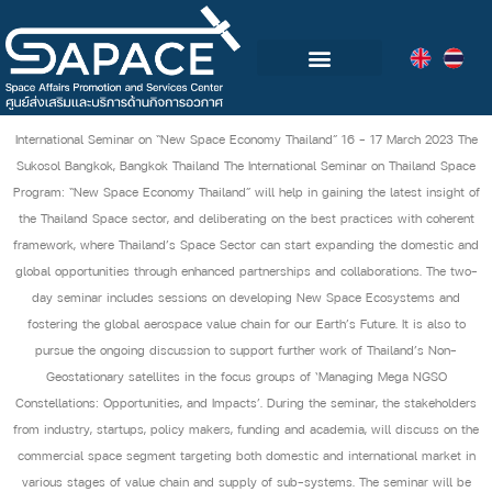
กลุ่มอุตสาหกรรมอวกาศไทย
วิดีโอและข่าวกิจกรรม
International Seminar on “New Space Economy Thailand” 16 – 17 March 2023 The
Sukosol Bangkok, Bangkok Thailand The International Seminar on Thailand Space
Program: “New Space Economy Thailand” will help in gaining the latest insight of
the Thailand Space sector, and deliberating on the best practices with coherent
framework, where Thailand’s Space Sector can start expanding the domestic and
global opportunities through enhanced partnerships and collaborations. The two-
day seminar includes sessions on developing New Space Ecosystems and
fostering the global aerospace value chain for our Earth’s Future. It is also to
pursue the ongoing discussion to support further work of Thailand’s Non-
Geostationary satellites in the focus groups of ‘Managing Mega NGSO
Constellations: Opportunities, and Impacts’. During the seminar, the stakeholders
from industry, startups, policy makers, funding and academia, will discuss on the
commercial space segment targeting both domestic and international market in
various stages of value chain and supply of sub-systems. The seminar will be