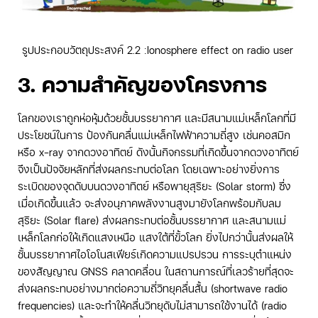
รูปประกอบวัตถุประสงค์ 2.2 :Ionosphere effect on radio user
3. ความสำคัญของโครงการ
โลกของเราถูกห่อหุ้มด้วยชั้นบรรยากาศ และมีสนามแม่เหล็กโลกที่มี
ประโยชน์ในการ ป้องกันคลื่นแม่เหล็กไฟฟ้าความถี่สูง เช่นคอสมิก
หรือ x-ray จากดวงอาทิตย์ ดังนั้นกิจกรรมที่เกิดขึ้นจากดวงอาทิตย์
จึงเป็นปัจจัยหลักที่ส่งผลกระทบต่อโลก โดยเฉพาะอย่างยิ่งการ
ระเบิดของจุดดับบนดวงอาทิตย์ หรือพายุสุริยะ (Solar storm) ซึ่ง
เมื่อเกิดขึ้นแล้ว จะส่งอนุภาคพลังงานสูงมายังโลกพร้อมกับลม
สุริยะ (Solar flare) ส่งผลกระทบต่อชั้นบรรยากาศ และสนามแม่
เหล็กโลกก่อให้เกิดแสงเหนือ แสงใต้ที่ขั้วโลก ยิ่งไปกว่านั้นส่งผลให้
ชั้นบรรยากาศไอโอโนสเฟียร์เกิดความแปรปรวน การระบุตำแหน่ง
ของสัญญาณ GNSS คลาดคลื่อน ในสถานการณ์ที่เลวร้ายที่สุดจะ
ส่งผลกระทบอย่างมากต่อความถี่วิทยุคลื่นสั้น (shortwave radio
frequencies) และจะทำให้คลื่นวิทยุดับไม่สามารถใช้งานได้ (radio