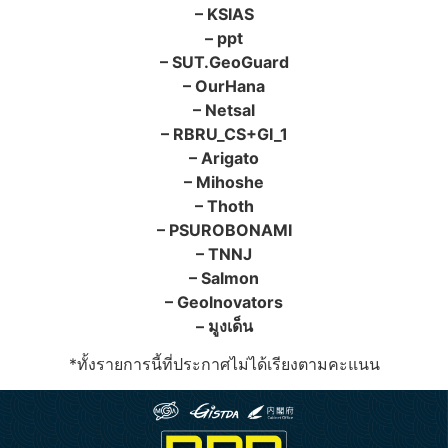
– KSIAS
– ppt
– SUT.GeoGuard
– OurHana
– Netsal
– RBRU_CS+GI_1
– Arigato
– Mihoshe
– Thoth
– PSUROBONAMI
– TNNJ
– Salmon
– Geolnovators
– มูงเด็น
*ทั้งรายการนี้ที่ประกาศไม่ได้เรียงตามคะแนน