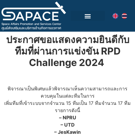
กลุ่มอุตสาหกรรมอวกาศไทย
วิดีโอและข่าวกิจกรรม
ประกาศขอแสดงความยินดีกับ
ทีมที่ผ่านการแข่งขัน RPD
Challenge 2024
พิจารณาเป็นพิเศษแล้วพิจารณาเห็นความสามารถและการ
ควบคุมในแต่ละทีมในการ
เพิ่มทีมที่เข้าระบบจากจำนวน 15 ทีมเป็น 17 ทีมจำนวน 17 ทีม
รายการดังนี้
– NPRU
– UTD
– JesKawin