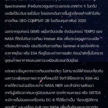
Spectrometer สำหรับตรวจดูมลภาวะของประเทศต่าง ๆ ในทวีป
เอเชียได้ระดับรายชั่วโมง โดยออกเดินทางขึ้นสู่วงโคจรค้างฟ้าไปกับ
ดาวเทียม GEO-COMPSAT-2B ในเดือนกุมภาพันธ์ 2020
นอกจากอุปกรณ์ GEMS เหนือทวีปเอเชีย ยังมีอุปกรณ์ TEMPO ของ
NASA ที่ติดไปกับดาวเทียม Intelsat 40e เพื่อตรวจดูมลภาวะเหนือ
ทวีปอเมริกาเหนือ เช่นเดียวกับดาวเทียม Sentinel-4 ขององค์การ
อวกาศยุโรป หรือ ESA ที่อยู่ในระหว่างการผลิต ก่อนนำส่งขึ้นไปตรวจ
ดูคุณภาพอากาศและมลภาวะเหนือบริเวณทวีปยุโรป
แต่เพราะข้อมูลจากดาวเทียมอย่างเดียว ไม่สามารถให้คำตอบเกี่ยวกับ
มลภาวะหรือคุณภาพอากาศทั้งหมดได้ จึงทำให้โครงการ ASIA-AQ
ภายใต้ความร่วมมือระหว่าง NASA, NIER และสำนักงานพัฒนา
เทคโนโลยีอวกาศและภูมิสารสนเทศ (องค์การมหาชน) หรือ GISTDA
จะมีการขึ้นบินของเครื่องบิน DC-8 ที่ได้ชื่อว่าเป็น “ห้องปฏิบัติการ
ลอยฟ้า” และเครื่อง G-III ของ NASA เพื่อเก็บข้อมูลและตรวจวัด