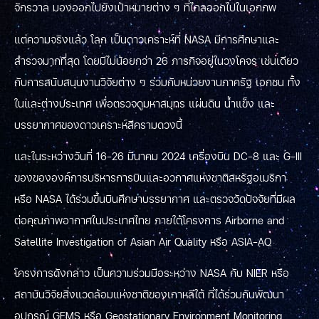
จักรวาล มองออกไปยังเป้าหมายต่าง ๆ ที่ไกลออกไปในเอกภพ
แต่ความจริงแล้ว โลก เป็นดาวเคราะห์ที่ NASA มีการศึกษาและ
สำรวจมากที่สุด โดยมีไม่น้อยกว่า 26 ภารกิจอยู่ในวงโคจร เช่นเดียว
กับการสนับสนุนงานวิจัยต่าง ๆ ร่วมกับหน่วยงานภาครัฐ เอกชน ทั้ง
ในและต่างประเทศ เพื่อตรวจดูมหาสมุทร แผ่นดิน น้ำแข็ง และ
บรรยากาศของดาวเคราะห์สีครามดวงนี้
และในระหว่างวันที่ 16-26 มีนาคม 2024 เครื่องบิน DC-8 และ G-III
ของขององค์การบริหารการบินและอวกาศแห่งชาติสหรัฐอเมริกา
หรือ NASA ได้ร่วมขึ้นบินศึกษาบรรยากาศ และตรวจวัดปัจจัยที่มีผล
ต่อคุณภาพอากาศในประเทศไทย ภายใต้โครงการ Airborne and
Satellite Investigation of Asian Air Quality หรือ ASIA-AQ
โครงการดังกล่าว เป็นความร่วมมือระหว่าง NASA กับ NIER หรือ
สถาบันวิจัยสิ่งแวดล้อมแห่งชาติของเกาหลีใต้ ที่ได้ร่วมกันพัฒนา
อุปกรณ์ GEMS หรือ Geostationary Environment Monitoring