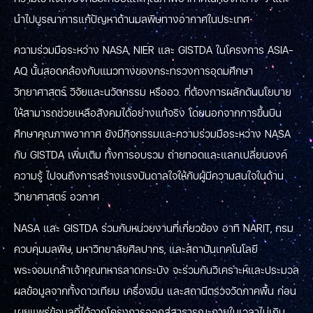
นำไปบูรณาการแก้ปัญหาด้านมลพิษทางอากาศในประเทศ
ความร่วมมือระหว่าง NASA, NIER และ GISTDA ในโครงการ ASIA-
AQ นั้นสอดคล้องกับแนวทางของกระทรวงการอุดมศึกษา
วิทยาศาสตร์ วิจัยและนวัตกรรม หรืออว. ที่ต้องการผลักดันนโยบาย
ให้สามารถช่วยเหลือสังคมได้อย่างแท้จริง โดยนอกจากการขึ้นบิน
ศึกษาคุณภาพอากาศ ยังมีกิจกรรมและความร่วมมือระหว่าง NASA
กับ GISTDA เพิ่มเติม ทั้งการอบรวม ถ่ายทอดและแลกเปลี่ยนองค์
ความรู้ ไปจนถึงการสร้างแรงบันดาลใจให้กับผู้มีความสนใจในด้าน
วิทยาศาสตร์ อวกาศ
NASA และ GISTDA ร่วมกับหน่วยงานที่เกี่ยวข้อง อาทิ NARIT, กรม
ควบคุมมลพิษ, มหาวิทยาลัยศิลปากร, และสถาบันเทคโนโลยี
พระจอมเกล้าเจ้าคุณทหารลาดกระบัง จะร่วมกันวิเคราะห์และประมวล
ผลข้อมูลจากทั้งดาวเทียม เครื่องบิน และสถานีตรวจวัดภาคพื้น ก่อน
เผยแพร่ข้อมูลที่ได้จากโครงการออกสู่สาธารณะภายในเวลาไม่เกิน