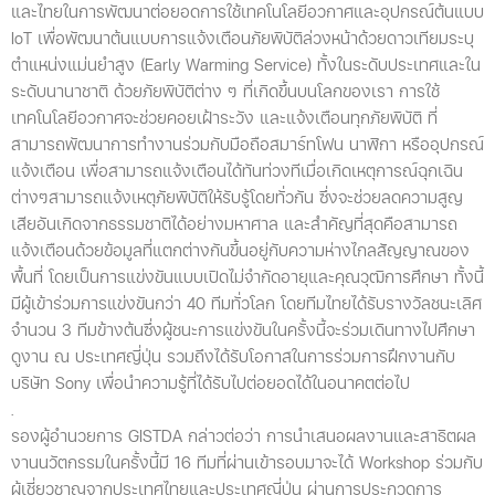
และไทยในการพัฒนาต่อยอดการใช้เทคโนโลยีอวกาศและอุปกรณ์ต้นแบบ
IoT เพื่อพัฒนาต้นแบบการแจ้งเตือนภัยพิบัติล่วงหน้าด้วยดาวเทียมระบุ
ตำแหน่งแม่นยำสูง (Early Warming Service) ทั้งในระดับประเทศและใน
ระดับนานาชาติ ด้วยภัยพิบัติต่าง ๆ ที่เกิดขึ้นบนโลกของเรา การใช้
เทคโนโลยีอวกาศจะช่วยคอยเฝ้าระวัง และแจ้งเตือนทุกภัยพิบัติ ที่
สามารถพัฒนาการทำงานร่วมกับมือถือสมาร์ทโฟน นาฬิกา หรืออุปกรณ์
แจ้งเตือน เพื่อสามารถแจ้งเตือนได้ทันท่วงทีเมื่อเกิดเหตุการณ์ฉุกเฉิน
ต่างๆสามารถแจ้งเหตุภัยพิบัติให้รับรู้โดยทั่วกัน ซึ่งจะช่วยลดความสูญ
เสียอันเกิดจากธรรมชาติได้อย่างมหาศาล และสำคัญที่สุดคือสามารถ
แจ้งเตือนด้วยข้อมูลที่แตกต่างกันขึ้นอยู่กับความห่างไกลสัญญาณของ
พื้นที่ โดยเป็นการแข่งขันแบบเปิดไม่จำกัดอายุและคุณวุฒิการศึกษา ทั้งนี้
มีผู้เข้าร่วมการแข่งขันกว่า 40 ทีมทั่วโลก โดยทีมไทยได้รับรางวัลชนะเลิศ
จำนวน 3 ทีมข้างต้นซึ่งผู้ชนะการแข่งขันในครั้งนี้จะร่วมเดินทางไปศึกษา
ดูงาน ณ ประเทศญี่ปุ่น รวมถึงได้รับโอกาสในการร่วมการฝึกงานกับ
บริษัท Sony เพื่อนำความรู้ที่ได้รับไปต่อยอดได้ในอนาคตต่อไป
.
รองผู้อำนวยการ GISTDA กล่าวต่อว่า การนำเสนอผลงานและสาธิตผล
งานนวัตกรรมในครั้งนี้มี 16 ทีมที่ผ่านเข้ารอบมาจะได้ Workshop ร่วมกับ
ผู้เชี่ยวชาญจากประเทศไทยและประเทศญี่ปุ่น ผ่านการประกวดการ