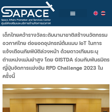
กลุ่มอุตสาหกรรมอวกาศไทย
วิดีโอและข่าวกิจกรรม
เด็กไทยคว้ารางวัลระดับนานาชาติสร้างนวัตกรรม
อวกาศไทย ต่อยอดอุปกรณ์ต้นแบบ IoT ในการ
แจ้งเตือนภัยพิบัติล่วงหน้า ด้วยดาวเทียมระบุ
ตำแหน่งแม่นยำสูง โดย GISTDA
ร่วมกับพันธมิตร
ญี่ปุ่นจัดการแข่งขัน RPD Challenge 2023 ใน
ครั้งนี้