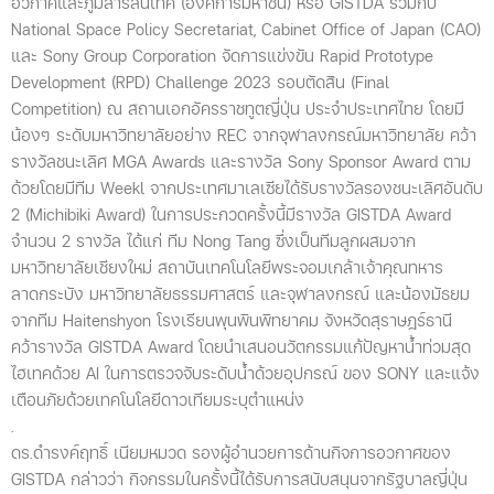
อวกาศและภูมิสารสนเทศ (องค์การมหาชน) หรือ GISTDA ร่วมกับ
National Space Policy Secretariat, Cabinet Office of Japan (CAO)
และ Sony Group Corporation จัดการแข่งขัน Rapid Prototype
Development (RPD) Challenge 2023 รอบตัดสิน (Final
Competition) ณ สถานเอกอัครราชทูตญี่ปุ่น ประจำประเทศไทย โดยมี
น้องๆ ระดับมหาวิทยาลัยอย่าง REC จากจุฬาลงกรณ์มหาวิทยาลัย คว้า
รางวัลชนะเลิศ MGA Awards และรางวัล Sony Sponsor Award ตาม
ด้วยโดยมีทีม Weekl จากประเทศมาเลเซียได้รับรางวัลรองชนะเลิศอันดับ
2 (Michibiki Award) ในการประกวดครั้งนี้มีรางวัล GISTDA Award
จำนวน 2 รางวัล ได้แก่ ทีม Nong Tang ซึ่งเป็นทีมลูกผสมจาก
มหาวิทยาลัยเชียงใหม่ สถาบันเทคโนโลยีพระจอมเกล้าเจ้าคุณทหาร
ลาดกระบัง มหาวิทยาลัยธรรมศาสตร์ และจุฬาลงกรณ์ และน้องมัธยม
จากทีม Haitenshyon โรงเรียนพุนพินพิทยาคม จังหวัดสุราษฎร์ธานี
คว้ารางวัล GISTDA Award โดยนำเสนอนวัตกรรมแก้ปัญหาน้ำท่วมสุด
ไฮเทคด้วย AI ในการตรวจจับระดับน้ำด้วยอุปกรณ์ ของ SONY และแจ้ง
เตือนภัยด้วยเทคโนโลยีดาวเทียมระบุตำแหน่ง
.
ดร.ดำรงค์ฤทธิ์ เนียมหมวด รองผู้อำนวยการด้านกิจการอวกาศของ
GISTDA กล่าวว่า กิจกรรมในครั้งนี้ได้รับการสนับสนุนจากรัฐบาลญี่ปุ่น