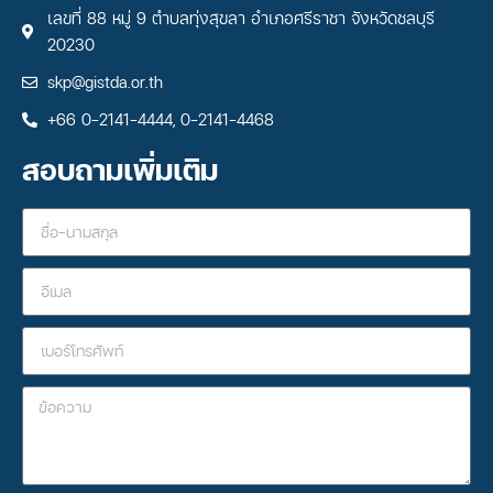
เลขที่ 88 หมู่ 9 ตำบลทุ่งสุขลา อำเภอศรีราชา จังหวัดชลบุรี
20230
skp@gistda.or.th
+66 0-2141-4444, 0-2141-4468
สอบถามเพิ่มเติม