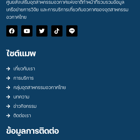
ศูนย์ส่งเสริมอุตสาหกรรมอวกาศแห่งชาติทำหน้าที่รวบรวมข้อมูล
เครือข่ายการวิจัย และการบริการเกี่ยวกับอวกาศของอุตสาหกรรม
อวกาศไทย
ไซต์แมพ
เกี่ยวกับเรา
การบริการ
กลุ่มอุตสาหกรรมอวกาศไทย
บทความ
ข่าวกิจกรรม
ติดต่อเรา
ข้อมูลการติดต่อ