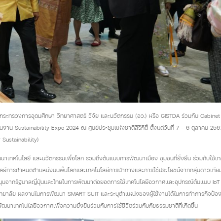
ทรวงการอุดมศึกษา วิทยาศาสตร์ วิจัย และนวัตกรรม (อว.) หรือ GISTDA ร่วมกับ Cabinet 
 Sustainability Expo 2024 ณ ศูนย์ประชุมแห่งชาติสิริกิติ์ ตั้งแต่วันที่ 7 – 6 ตุลาคม 2567
r Sustainability)
ัฒนาเทคโนโลยี และนวัตกรรมเพื่อโลก รวมถึงต้นแบบการพัฒนาเมือง ชุมชนที่ยั่งยืน ร่วมกับใช้เทค
ลยีการกำหนดตำแหน่งบนพื้นโลกและเทคโนโลยีการนำทางและการใช้ประโยชน์จากกลุ่มดาวเทียม G
สนุนจากรัฐบาลญี่ปุ่นและไทยในการพัฒนาต่อยอดการใช้เทคโนโลยีอวกาศและอุปกรณ์ต้นแบบ IoT
วิทยาลัย ผลงานในการพัฒนา SMART SUIT และระบุตำแหน่งของผู้ใช้งานได้ในการทำภารกิจป้องกั
พัฒนาเทคโนโลยีอวกาศเพื่อความยั่งยืนร่วมกับการใช้ชีวิตร่วมกับภัยธรรมชาติที่เกิดขึ้น