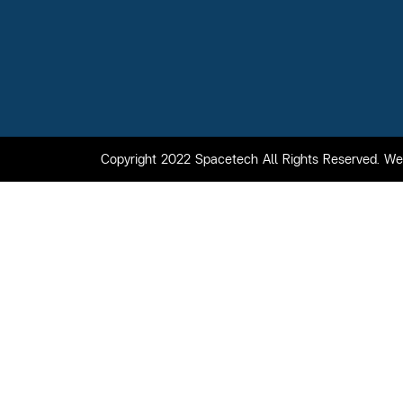
Copyright 2022 Spacetech All Rights Reserved. We