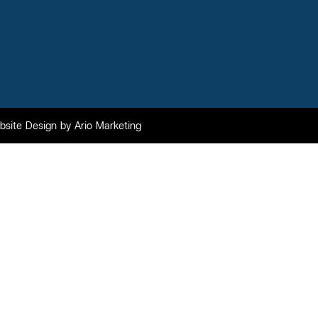
bsite Design by Ario Marketing