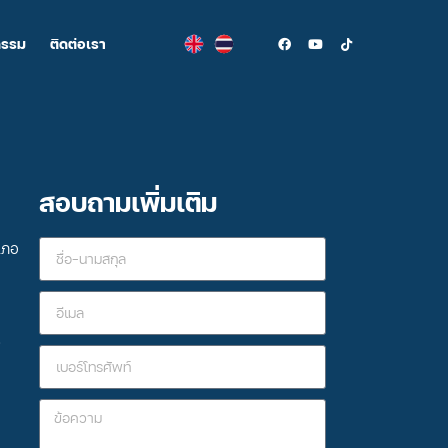
กรรม
ติดต่อเรา
สอบถามเพิ่มเติม
เภอ
8