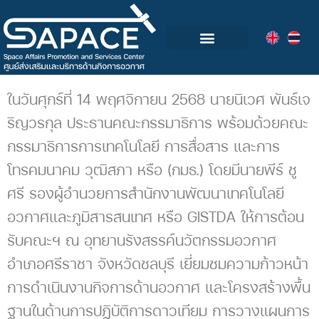
กลุ่มอุตสาหกรรมอวกาศไทย
วิดีโอและข่าวกิจกรรม
ในวันศุกร์ที่ 14 พฤศจิกายน 2568 นายนิเวศ พันธ์เจ
ริญวรกุล ประธานคณะกรรมาธิการ พร้อมด้วยคณะ
กรรมาธิการการเทคโนโลยี การสื่อสาร และการ
โทรคมนาคม วุฒิสภา หรือ (กมธ.) โดยมีนายพีร์ ชู
ศรี รองผู้อำนวยการสำนักงานพัฒนาเทคโนโลยี
อวกาศและภูมิสารสนเทศ หรือ GISTDA ให้การต้อน
รับคณะฯ ณ อุทยานรังสรรค์นวัตกรรมอวกาศ
อำเภอศรีราชา จังหวัดชลบุรี เยี่ยมชมความก้าวหน้า
การดำเนินงานกิจการด้านอวกาศ และโครงสร้างพื้น
ฐานในด้านการปฏิบัติการดาวเทียม การวางแผนการ