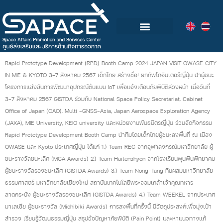
กลุ่มอุตสาหกรรมอวกาศไทย
วิดีโอและข่าวกิจกรรม
Rapid Prototype Development (RPD) Booth Camp 2024 JAPAN VISIT OWASE CITY
IN MIE & KYOTO 3-7 สิงหาคม 2567 เด็กไทย สร้างชื่อ! ยกทัพโกอินเตอร์ญี่ปุ่น นำผู้ชนะ
โครงการแข่งขันการพัฒนาอุปกรณ์ต้นแบบ IoT เพื่อแจ้งเตือนภัยพิบัติล่วงหน้า เมื่อวันที่
3-7 สิงหาคม 2567 GISTDA ร่วมกับ National Space Policy Secretariat, Cabinet
Office of Japan (CAO), Multi -GNSS-Asia, Japan Aerospace Exploration Agency
(JAXA), MIE University, KEIO university และหน่วยงานพันธมิตรญี่ปุ่น ร่วมจัดกิจกรรม
Rapid Prototype Development Booth Camp นำทีมโดยเด็กไทยผู้ชนะลงพื้นที่ ณ เมือง
OWASE และ Kyoto ประเทศญี่ปุ่น ได้แก่ 1.) Team REC จากจุฬาลงกรณ์มหาวิทยาลัย ผู้
ชนะรางวัลชนะเลิศ (MGA Awards) 2.) Team Haitenshyon จากโรงเรียนพุนพินพิทยาคม
ผู้ชนะรางวัลรองชนะเลิศ (GISTDA Awards) 3.) Team Nong-Tang ทีมผสมมหาวิทยาลัย
ธรรมศาสตร์ มหาวิทยาลัยเชียงใหม่ สถาบันเทคโนโลยีพระจอมเกล้าเจ้าคุณทหาร
ลาดกระบัง ผู้ชนะรางวัลรองชนะเลิศ (GISTDA Awards) 4.) Team WEEKEL จากประเทศ
มาเลเซีย ผู้ชนะรางวัล (Michibiki Awards) การลงพื้นที่ครั้งนี้ มีวัตถุประสงค์เพื่อมุ่งเป้า
สำรวจ เรียนรู้วัฒนธรรมญี่ปุ่น สรุปข้อปัญหาภัยพิบัติ (Pain Point) และหาแนวทางแก้