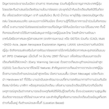
ปัญหาของประชาชนในเมือง ผ่านการ Workshop ร่วมกับผู้เชี่ยวชาญจากประเทศญี่ปุ่น
โดยแต่ละทีมนำเสนอไอเดียพัฒนาแล้วมาต่อยอด ประยุกต์เข้ากับแจ้งเตือนภัยพิบัติในท้อง
ถิ่น เพื่อช่วยจัดการปัญหา อาทิ แผ่นดินไหว สึนามิ น้ำท่วม พายุใต้ฝุ่น ตลอดจนปัญหาดิน
ถล่ม โดยเสนอแนวคิด และแนวทางให้กับเมือง ซึ่งความรู้ที่ได้รับจากการเข้าร่วมในกิจกรรม
ครั้งนี้ จะสามารถนำไปต่อยอดช่วยจัดการแก้ไขปัญหาให้กับเมืองโอวาเซะได้ในอนาคต ทั้งนี้
กิจกรรมดังกล่าวได้รับการสนับสนุนจากรัฐบาลญี่ปุ่นและไทย โดยสำนักงานพัฒนา
เทคโนโลยีอวกาศและภูมิสารสนเทศ (องค์การมหาชน) หรือ GISTDA ร่วมกับ (CAO), Multi
-GNSS-Asia, Japan Aerospace Exploration Agency (JAXA) และหน่วยงานพันธมิตร
ญี่ปุ่น จัดกิจกรรมส่งเสริมในการพัฒนาต่อยอดการใช้เทคโนโลยีอวกาศและอุปกรณ์ต้นแบบ
IoT (RPD Challenge) เมื่อวันที่ 14 มีนาคม 2567 ที่ผ่านมา เพื่อพัฒนาต้นแบบการแจ้ง
เตือนภัยพิบัติล่วงหน้า (Early Warming Service) ด้วยดาวเทียมระบุตำแหน่งแม่นยำสูง
(QZSS) ในระดับนานาชาติโดยใช้ features สำคัญของดาวเทียมนำทางจากประเทศญี่ปุ่น
ซึ่งสามารถแจ้งตำแหน่งแม่นยำสูงพร้อม ข้อความแบบสั้น (Short Message) แต่ละทีมจะ
นำ Hardware IoT ที่ได้รับ มาแข่งขันและพัฒนาระบบที่สามารถพัฒนาการทำงานร่วมกับมือ
ถือสมาร์ทโฟน นาฬิกา หรืออุปกรณ์แจ้งเตือน เพื่อสามารถแจ้งเตือนได้ทันท่วงทีเมื่อเกิด
เหตุการณ์ฉุกเฉินต่างๆสามารถแจ้งเหตุภัยพิบัติให้รับรู้โดยทั่วกัน ซึ่งจะช่วยลดความสูญเสีย
อันเกิดจากธรรมชาติได้อย่างมหาศาล และสำคัญที่สุดคือสามารถแจ้งเตือนด้วยข้อมูลที่แตก
ต่างกันขึ้นอยู่ กับตำแหน่งและพื้นที่ (Location Based)